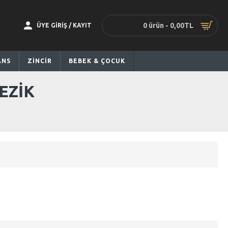
0 ürün - 0,00TL
ÜYE GİRİŞ / KAYIT
ANS
ZİNCİR
BEBEK & ÇOCUK
EZIK