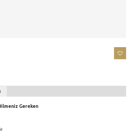
R
 Bilmeniz Gereken
ir