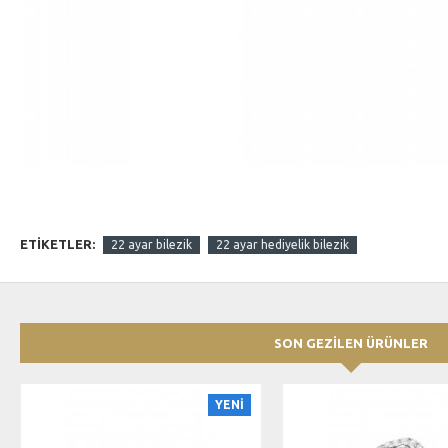
ETIKETLER:
22 ayar bilezik
22 ayar hediyelik bilezik
SON GEZİLEN ÜRÜNLER
YENİ