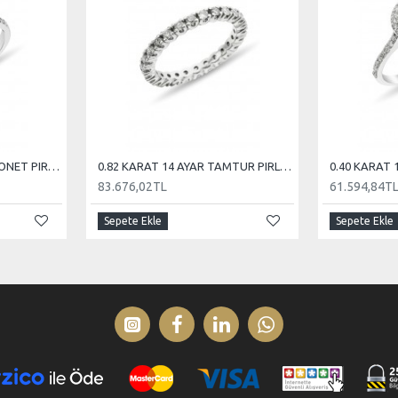
0.85 KARAT 14 AYAR CORONET PIRLANTA
0.82 KARAT 14 AYAR TAMTUR PIRLANTA
83.676,02TL
61.594,84T
Sepete Ekle
Sepete Ekle