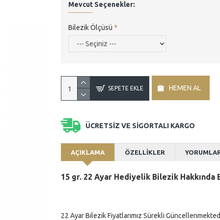
Mevcut Seçenekler:
Bilezik Ölçüsü
HEMEN AL
SEPETE EKLE
ÜCRETSİZ VE SİGORTALI KARGO
AÇIKLAMA
ÖZELLİKLER
YORUMLA
15
gr. 22 Ayar Hediyelik Bilezik Hakkında
22 Ayar Bilezik Fiyatlarımız Sürekli Güncellenmekted