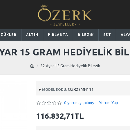
ÜZÜKLER
ALTIN
PIRLANTA
BİLEZİK
SET
ALY
AYAR 15 GRAM HEDIYELIK BIL
22 Ayar 15 Gram Hediyelik Bilezik
OZR22MH111
MODEL KODU:
0 yorum yapılmış.
-
Yorum Yap
116.832,71TL