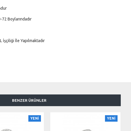
ndur
-72 Boylarındadır
şçiliği İle Yapılmaktadır
BENZER ÜRÜNLER
YENİ
YENİ