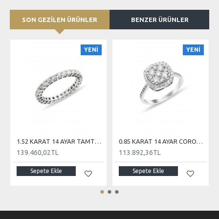
SON GEZİLEN ÜRÜNLER
BENZER ÜRÜNLER
YENİ
YENİ
1.52 KARAT 14 AYAR TAMTUR PIRLANTA
0.85 KARAT 14 AYAR CORONET PIRLANTA
139.460,02TL
113.892,36TL
Sepete Ekle
Sepete Ekle