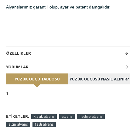
Alyanslarımız garantili olup, ayar ve patent damgalıdır.
ÖZELLİKLER
YORUMLAR
YÜZÜK ÖLÇÜ TABLOSU
YÜZÜK ÖLÇÜSÜ NASIL ALINIR?
1
ETIKETLER:
klasik alyans
alyans
hediye alyans
altın alyans
taşlı alyans