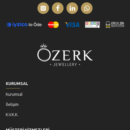
KURUMSAL
Kurumsal
İletişim
K.V.K.K.