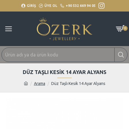
GİRİŞ
ÜYE OL
+90 532 669 94 05
0
DÜZ TAŞLI KESIK 14 AYAR ALYANS
Arama
Düz Taşlı Kesik 14 Ayar Alyans