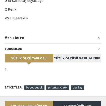
0.18 Karat taş büyüklüğü
G Renk
VS SI Berraklık
ÖZELLİKLER
YORUMLAR
YÜZÜK ÖLÇÜ TABLOSU
YÜZÜK ÖLÇÜSÜ NASIL ALINIR?
1
ETIKETLER:
baget yüzük
pırlanta yüzük
beş taş