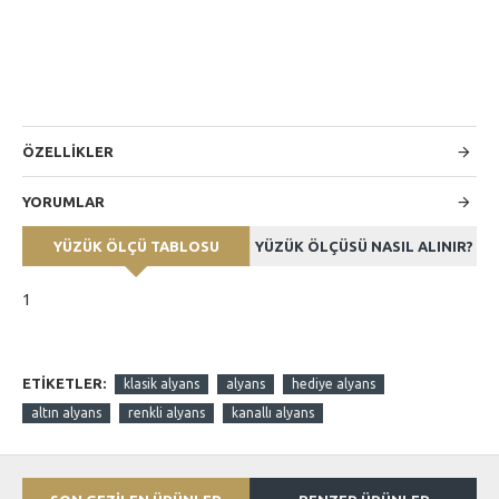
ÖZELLİKLER
YORUMLAR
YÜZÜK ÖLÇÜ TABLOSU
YÜZÜK ÖLÇÜSÜ NASIL ALINIR?
1
ETIKETLER:
klasik alyans
alyans
hediye alyans
altın alyans
renkli alyans
kanallı alyans