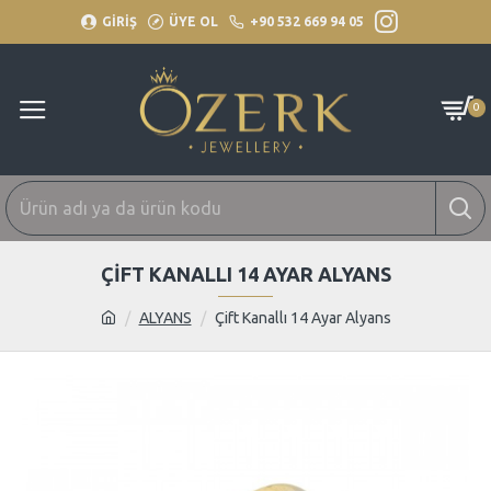
GİRİŞ
ÜYE OL
+90 532 669 94 05
0
ÇIFT KANALLI 14 AYAR ALYANS
ALYANS
Çift Kanallı 14 Ayar Alyans