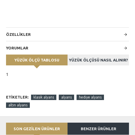
ÖZELLİKLER
YORUMLAR
YÜZÜK ÖLÇÜ TABLOSU
YÜZÜK ÖLÇÜSÜ NASIL ALINIR?
1
ETIKETLER:
klasik alyans
alyans
hediye alyans
altın alyans
SON GEZİLEN ÜRÜNLER
BENZER ÜRÜNLER