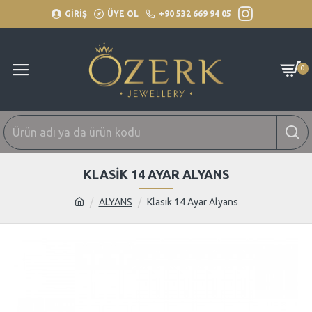
GİRİŞ
ÜYE OL
+90 532 669 94 05
0
KLASIK 14 AYAR ALYANS
ALYANS
Klasik 14 Ayar Alyans