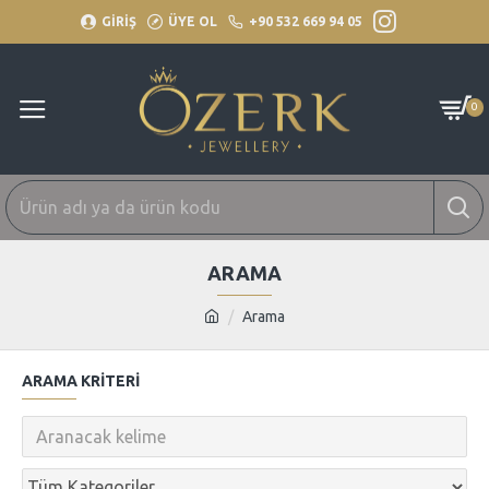
GİRİŞ
ÜYE OL
+90 532 669 94 05
0
ARAMA
Arama
ARAMA KRITERI