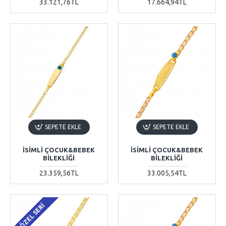
33.121,76TL
17.664,94TL
SEPETE EKLE
SEPETE EKLE
İSIMLI ÇOCUK&BEBEK
İSIMLI ÇOCUK&BEBEK
BILEKLIĞI
BILEKLIĞI
23.359,56TL
33.005,54TL
ÖZEL SERİ