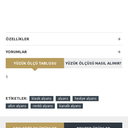
ÖZELLİKLER
YORUMLAR
YÜZÜK ÖLÇÜ TABLOSU
YÜZÜK ÖLÇÜSÜ NASIL ALINIR?
1
ETIKETLER:
klasik alyans
alyans
hediye alyans
altın alyans
renkli alyans
kanallı alyans