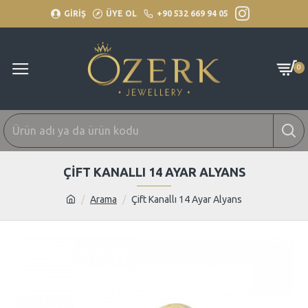
GİRİŞ
ÜYE OL
+90 532 669 94 05
0
ÇIFT KANALLI 14 AYAR ALYANS
Arama
Çift Kanallı 14 Ayar Alyans